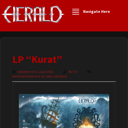
Navigate Here
LP “Kurat”
Updated on 2. juuli 2021
By
S V
kommenteerimine on välja lülitatud