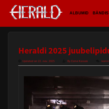
ALBUMID
BÄNDIS
Heraldi 2025 juubelipid
Updated on 22. nov. 2025
By
Esme Kassak
kommen