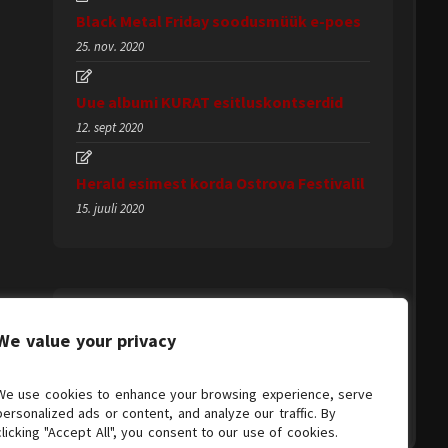
Black Metal Friday soodusmüük e-poes
25. nov. 2020
Uue albumi KURAT esitluskontserdid
12. sept 2020
Herald esimest korda Ostrova Festivalil
15. juuli 2020
We value your privacy
We use cookies to enhance your browsing experience, serve
personalized ads or content, and analyze our traffic. By
clicking "Accept All", you consent to our use of cookies.