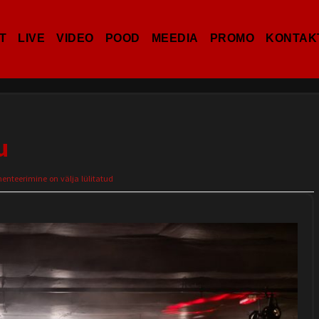
T
LIVE
VIDEO
POOD
MEEDIA
PROMO
KONTAK
u
teerimine on välja lülitatud