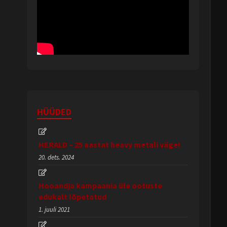
HÜÜDED
HERALD – 25 aastat heavy metali väge!
20. dets. 2024
Hooandja kampaania üle ootuste
edukalt lõpetatud
1. juuli 2021