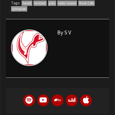
Tags:
herald
kontsert
pidu
radio mania
Rock Cafe
sünnipäev
By S V