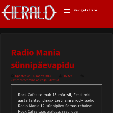
Navigate Here
Radio Mania
sünnipäevapidu
Updated on 11. märts 2014
By
S V
kommenteerimine on välja lülitatud
Rock Cafes toimub 15. märtsil, Eesti roki
aasta tähtsündmus- Eesti ainsa rock-raadio
Radio Mania 12. sünnipäev. Samas tehakse
Rock Cafes taas ajalugu, sest juba