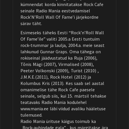
kümnendat korda kinnitatakse Rock Cafe
seinale Radio Mania eestvedamisel
Rock’N’Roll Wall Of Fame’i järjekordne
särav täht.
Esimeseks täheks Eesti “Rock’n’Roll Wall
Of Fame’ile” valiti 2005.a Eesti tuntuim
rock-trummar ja laulja, 2004.a. meie seast
lahkunud Gunnar Graps. Oma tähega on
rokiseinal jäädvustatud ka Ruja (2006),
Tõnis Mägi (2007), Virmalised (2008),
Peeter Volkonski (2009), Turist (2010) ,
J.M.K.E.(2011), Rock Hotel (2012) ja
Kolumbus Kris (2013). Kes saab sel aastal
omanimelise tähe Rock Cafe paesele
seinale, selgub siis, kui 15. märtsil tehakse
teatavaks Radio Mania kodulehel
www.mania.ee läbi viidud avaliku hääletuse
tulemused.
Radio Mania ürituse käigus toimub ka
„Rock-auhindade gala” , kus märgitakse ära