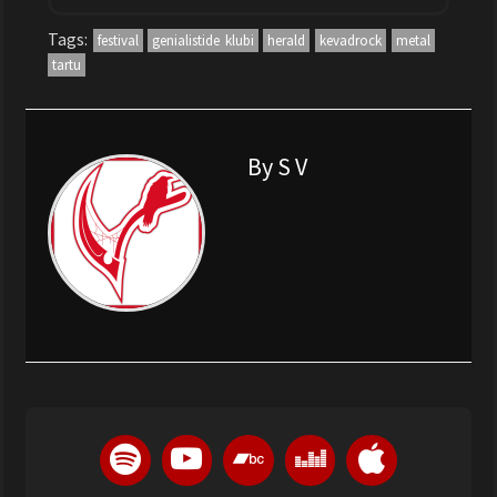
Tags:
festival
genialistide klubi
herald
kevadrock
metal
tartu
By S V