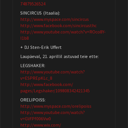
74879526524
SINCIRCUS (Itaalia):
http://www.myspace.com/
sincircus
http://www.facebook.com/
sincircusthc
http://www.youtube.com/
watch?v=ROco8Y-
I1b8
+ DJ Sten-Erik Uffert
Laupäeval, 21. aprillil astuvad teie ette:
LEGSHAKER:
http://www.youtube.com/
watch?
v=ESPREpKLc_8
http://www.facebook.com/
pages/Legshaker/
109808342421345
ORELIPOISS:
http://www.myspace.com/
orelipoiss
http://www.youtube.com/
watch?
v=GVfPf006Vw0
http://www.wix.com/