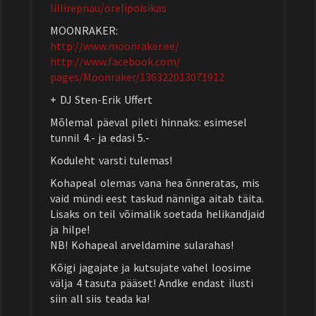
lillirepnau/orelipoisikas
MOONRAKER:
http://www.moonraker.ee/
http://www.facebook.com/
pages/Moonraker/
136322013071912
+ DJ Sten-Erik Uffert
Mõlemal päeval pileti hinnaks: esimesel
tunnil 4.- ja edasi 5.-
Koduleht varsti tulemas!
Kohapeal olemas vana hea õnneratas, mis
vaid mündi eest taskud nänniga aitab täita.
Lisaks on teil võimalik soetada helikandjaid
ja hilpe!
NB! Kohapeal arveldamine sularahas!
Kõigi jagajate ja kutsujate vahel loosime
välja 4 tasuta pääset! Andke endast ilusti
siin all siis teada ka!