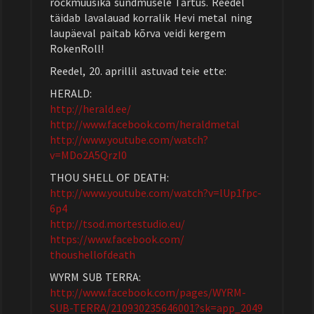
rockmuusika sündmusele Tartus. Reedel
täidab lavalauad korralik Hevi metal ning
laupäeval paitab kõrva veidi kergem
RokenRoll!
Reedel, 20. aprillil astuvad teie ette:
HERALD:
http://herald.ee/
http://www.facebook.com/
heraldmetal
http://www.youtube.com/
watch?
v=MDo2A5QrzI0
THOU SHELL OF DEATH:
http://www.youtube.com/
watch?v=lUp1fpc-
6p4
http://
tsod.mortestudio.eu/
https://www.facebook.com/
thoushellofdeath
WYRM SUB TERRA:
http://www.facebook.com/
pages/WYRM-
SUB-TERRA/
210930235646001?sk=app_2049