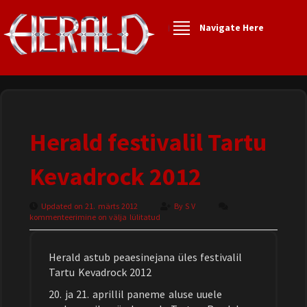
Navigate Here
Herald festivalil Tartu
Kevadrock 2012
Updated on 21. märts 2012
By
S V
kommenteerimine on välja lülitatud
Herald astub peaesinejana üles festivalil
Tartu Kevadrock 2012
20. ja 21. aprillil paneme aluse uuele