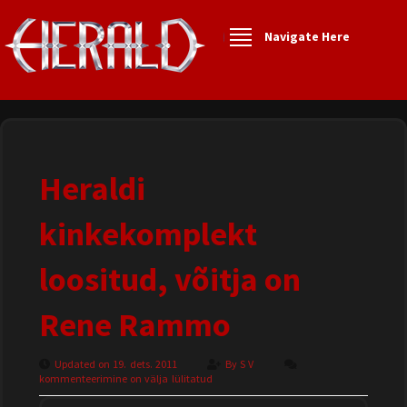
Navigate Here
Heraldi
kinkekomplekt
loositud, võitja on
Rene Rammo
Updated on 19. dets. 2011
By
S V
kommenteerimine on välja lülitatud