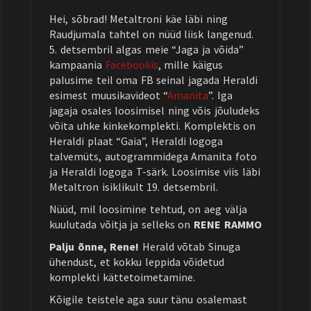
Hei, sõbrad! Metaltroni käe läbi ning
Raudjumala tahtel on nüüd liisk langenud.
5. detsembril algas meie “Jaga ja võida”
kampaania
Facebookis
, mille käigus
palusime teil oma FB seinal jagada Heraldi
esimest muusikavideot “
Amanita
”. Iga
jagaja osales loosimisel ning võis jõuludeks
võita uhke kinkekomplekti. Komplektis on
Heraldi plaat “Gaia”, Heraldi logoga
talvemüts, autogrammidega Amanita foto
ja Heraldi logoga T-särk. Loosimise viis läbi
Metaltron isiklikult 19. detsembril.
Nüüd, mil loosimine tehtud, on aeg välja
kuulutada võitja ja selleks on
RENE RAMMO
Palju õnne, Rene!
Herald võtab Sinuga
ühendust, et kokku leppida võidetud
komplekti kättetoimetamine.
Kõigile teistele aga suur tänu osalemast