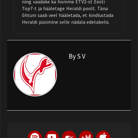
ning vaadake ka homme ETV2-st Eesti
Top7-t ja hääletage Heraldi poolt. Täna
õhtuni saab veel hääletada, et kindlustada
Heraldi püsimine selle nädala edetabelis.
By S V