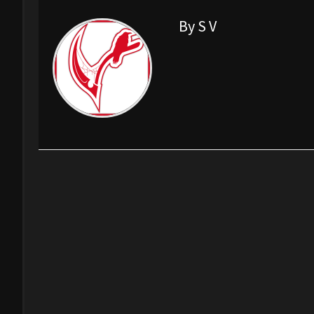
By S V