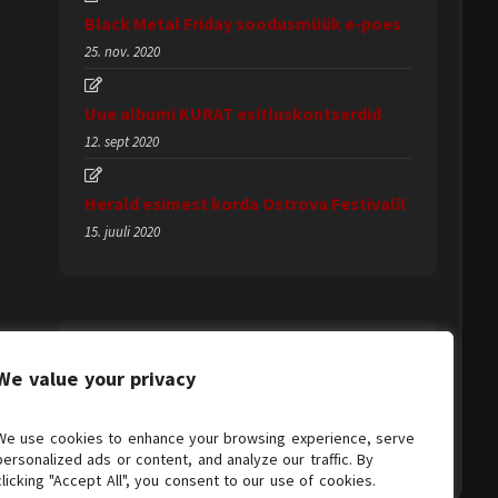
Black Metal Friday soodusmüük e-poes
25. nov. 2020
Uue albumi KURAT esitluskontserdid
12. sept 2020
Herald esimest korda Ostrova Festivalil
15. juuli 2020
We value your privacy
We use cookies to enhance your browsing experience, serve
personalized ads or content, and analyze our traffic. By
clicking "Accept All", you consent to our use of cookies.