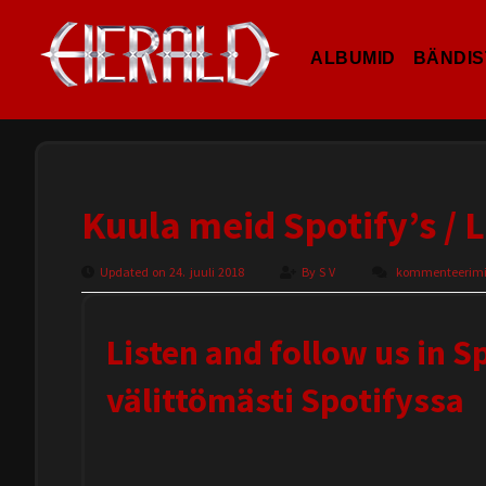
ALBUMID
BÄNDIS
Kuula meid Spotify’s / L
Updated on 24. juuli 2018
By
S V
kommenteerimine
Listen and follow us in S
välittömästi Spotifyssa