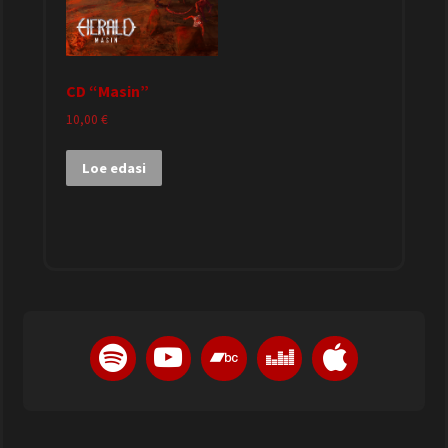
CD “Masin”
10,00
€
Loe edasi