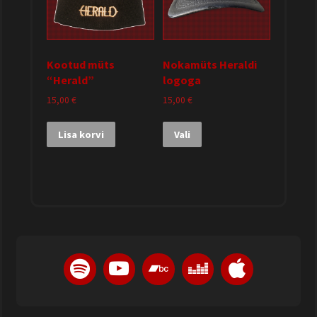
Kootud müts
Nokamüts Heraldi
“Herald”
logoga
15,00
€
15,00
€
Lisa korvi
Vali