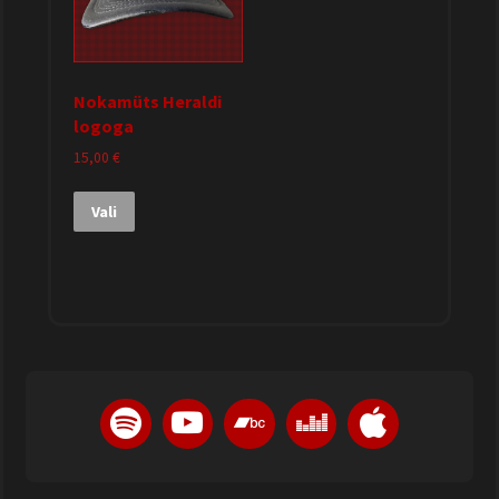
Nokamüts Heraldi
logoga
15,00
€
Vali