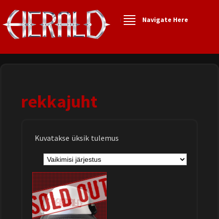
Navigate Here
rekkajuht
Kuvatakse üksik tulemus