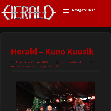
Navigate Here
Herald – Kuno Kuusik
Updated on 22. nov. 2025
By
Esme Kassak
kommenteerimine on välja lülitatud