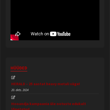
HÜÜDED
HERALD – 25 aastat heavy metali väge!
20. dets. 2024
Hooandja kampaania üle ootuste edukalt
lõpetatud