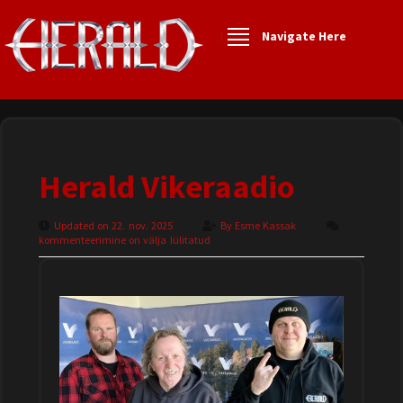
Navigate Here
Herald Vikeraadio
Updated on 22. nov. 2025
By
Esme Kassak
kommenteerimine on välja lülitatud