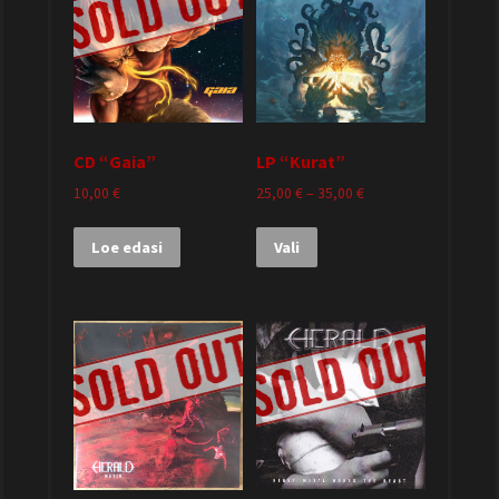
CD “Gaia”
LP “Kurat”
10,00
€
25,00
€
–
35,00
€
Loe edasi
Vali