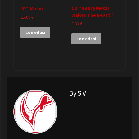
CD “Heavy Metal
LP “Masin”
Wakes The Beast”
25,00
€
8,33
€
Loe edasi
Loe edasi
By S V