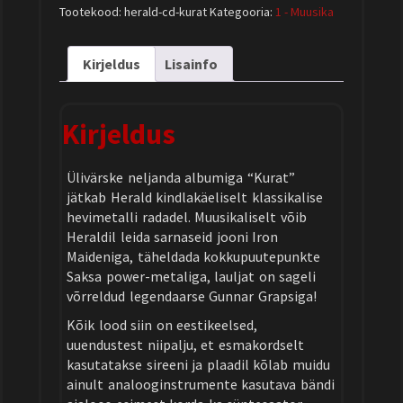
Tootekood:
herald-cd-kurat
Kategooria:
1 - Muusika
Kirjeldus
Lisainfo
Kirjeldus
Ülivärske neljanda albumiga “Kurat”
jätkab Herald kindlakäeliselt klassikalise
hevimetalli radadel. Muusikaliselt võib
Heraldil leida sarnaseid jooni Iron
Maideniga, täheldada kokkupuutepunkte
Saksa power-metaliga, lauljat on sageli
võrreldud legendaarse Gunnar Grapsiga!
Kõik lood siin on eestikeelsed,
uuendustest niipalju, et esmakordselt
kasutatakse sireeni ja plaadil kõlab muidu
ainult analooginstrumente kasutava bändi