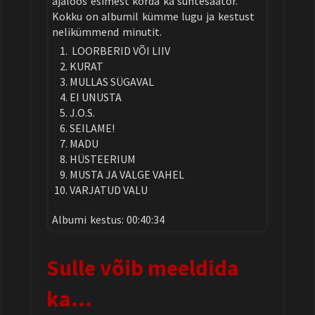
ajaloos esimest korda ka süntesaator.
Kokku on albumil kümme lugu ja kestust
nelikümmend minutit.
LOORBERID VÕI LIIV
KURAT
MULLAS SÜGAVAL
EI UNUSTA
J.O.S.
SEILAME!
MADU
HÜSTEERIUM
MUSTA JA VALGE VAHEL
VARJATUD VALU
Albumi kestus: 00:40:34
Sulle võib meeldida
ka…