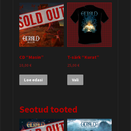
CD “Masin”
T-särk “Kurat”
10,00
€
25,00
€
Loe edasi
Vali
Seotud tooted