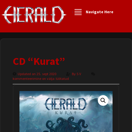
Navigate Here
CD “Kurat”
Updated on 25. sept 2020
By
S V
kommenteerimine on välja lülitatud