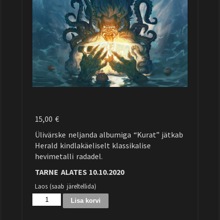
15,00
€
Ülivärske neljanda albumiga “Kurat” jätkab
Herald kindlakäeliselt klassikalise
hevimetalli radadel.
TARNE ALATES 10.10.2020
Laos (saab järeltellida)
Lisa korvi