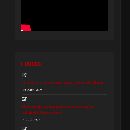
HÜÜDED
HERALD – 25 aastat heavy metali väge!
20. dets. 2024
Hooandja kampaania üle ootuste
edukalt lõpetatud
1. juuli 2021