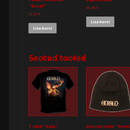
“Besat”
66,60
€
10,00
€
Lisa korvi
Lisa korvi
Seotud tooted
T-särk “Gaia”
Kootud müts “Heral