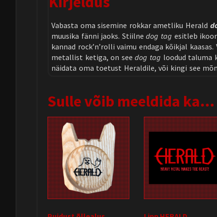
Kirjeldus
Vabasta oma sisemine rokkar ametliku Herald
d
muusika fänni jaoks. Stiilne
dog tag
esitleb ikoon
kannad rock’n’rolli vaimu endaga kõikjal kaasas.
metallist ketiga, on see
dog tag
loodud taluma k
näidata oma toetust Heraldile, või kingi see mõ
Sulle võib meeldida ka…
Puidust õllealus
Lipp HERALD