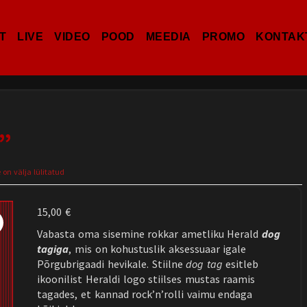
T
LIVE
VIDEO
POOD
MEEDIA
PROMO
KONTAK
t”
n välja lülitatud
15,00
€
Vabasta oma sisemine rokkar ametliku Herald
dog
tagiga
, mis on kohustuslik aksessuaar igale
Põrgubrigaadi hevikale. Stiilne
dog tag
esitleb
ikoonilist Heraldi logo stiilses mustas raamis
tagades, et kannad rock’n’rolli vaimu endaga