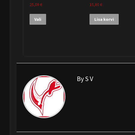
25,00
€
15,00
€
Vali
Lisa korvi
By S V