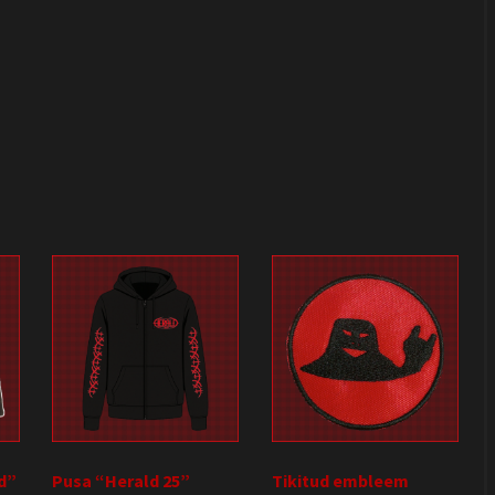
d”
Pusa “Herald 25”
Tikitud embleem