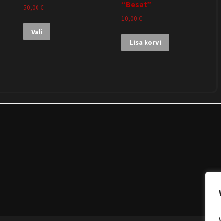
“Besat”
50,00
€
10,00
€
Vali
Lisa korvi