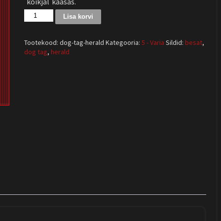
kõikjal kaasas.
Lisa korvi
Tootekood:
dog-tag-herald
Kategooria:
5 - Varia
Sildid:
besat
,
dog tag
,
herald