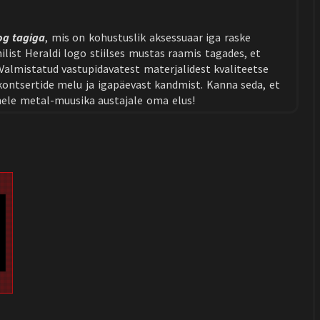
og tagiga
, mis on kohustuslik aksessuaar iga raske
ilist Heraldi logo stiilses mustas raamis tagades, et
 Valmistatud vastupidavatest materjalidest kvaliteetse
ontsertide melu ja igapäevast kandmist. Kanna seda, et
nele metal-muusika austajale oma elus!