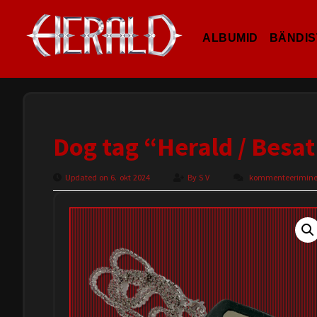
ALBUMID
BÄNDIS
Dog tag “Herald / Besa
Updated on 6. okt 2024
By
S V
kommenteerimine o