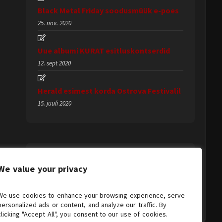
Black Metal Friday soodusmüük e-poes
25. nov. 2020
Uue albumi KURAT esitluskontserdid
12. sept 2020
Herald esimest korda Ostrova Festivalil
15. juuli 2020
We value your privacy
We use cookies to enhance your browsing experience, serve
personalized ads or content, and analyze our traffic. By
clicking "Accept All", you consent to our use of cookies.