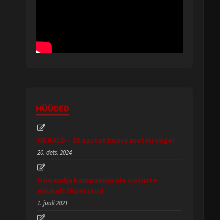
HÜÜDED
HERALD – 25 aastat heavy metali väge!
20. dets. 2024
Hooandja kampaania üle ootuste
edukalt lõpetatud
1. juuli 2021