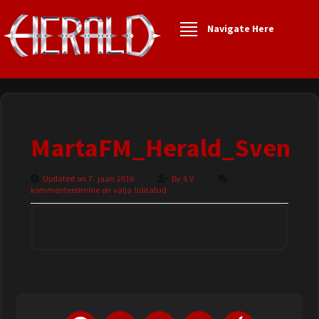
Navigate Here
MartaFM_Herald_Sven
Updated on 7. jaan 2016
By
S V
kommenteerimine on välja lülitatud