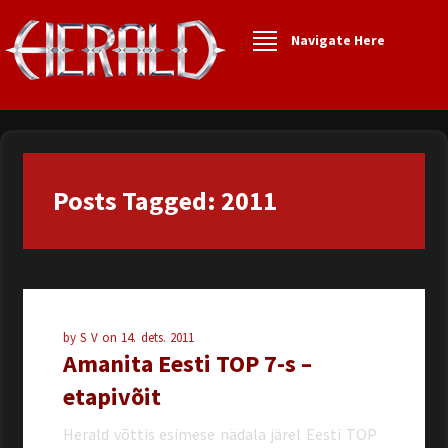
Navigate Here
Posts Tagged: 2011
by
S V
on
14. dets. 2011
Amanita Eesti TOP 7-s –
etapivõit
Herald võttis esimese nädala järel Eesti TOP