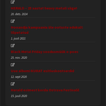
HERALD – 25 aastat heavy metali väge!
20. dets. 2024
Hooandja kampaania üle ootuste edukalt
lõpetatud
1. juuli 2021
Black Metal Friday soodusmüük e-poes
25. nov. 2020
Uue albumi KURAT esitluskontserdid
12. sept 2020
Herald esimest korda Ostrova Festivalil
15. juuli 2020