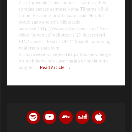
7-s etapivõidu! Teisitiöeldes – saime selles
toredas saates esimese koha. Täname kõiki
fänne, kes meie poolt hääletasid! Heraldi
poolt saab endiselt hääletada
aadressil http://www.etv2.ee/eestitop7 Meie
video “Amanita” debüteeris 13. detsembril
ETV2 saates “Eesti TOP 7”. Saadet näha ning
hääletada saab siin:
http://www.etv2.ee/eestitop7 Seoses videoga
on meil koostöös Laseringiga eripakkumine
kõigile,…
Read Article →