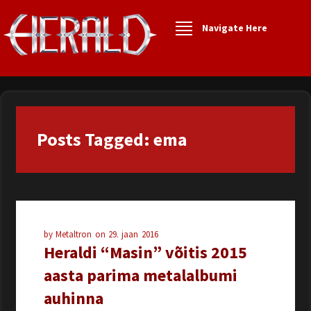
Navigate Here
Posts Tagged: ema
by
Metaltron
on
29. jaan 2016
Heraldi “Masin” võitis 2015
aasta parima metalalbumi
auhinna