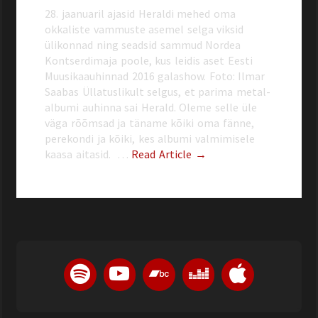
28. jaanuaril ajasid Heraldi mehed oma
okkaliste vammuste asemel selga viksid
ülikonnad ning seadsid sammud Nordea
Kontserdimaja poole, kus leidis aset Eesti
Muusikaauhinnad 2016 galashow. Foto: Ilmar
Saabas Üllatuslikult selgus, et parima metal-
albumi auhinna sai Herald. Oleme selle üle
väga rõõmsad ja täname kõiki oma fänne,
perekondi ja kõiki, kes albumi valmimisele
kaasa aitasid. …
Read Article →