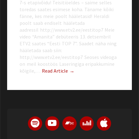
7-s etapivõidu! Teisitiöeldes – saime selles
toredas saates esimese koha. Täname kõiki
fänne, kes meie poolt hääletasid! Heraldi
poolt saab endiselt hääletada
aadressil http://www.etv2.ee/eestitop7 Meie
video “Amanita” debüteeris 13. detsembril
ETV2 saates “Eesti TOP 7”. Saadet näha ning
hääletada saab siin:
http://www.etv2.ee/eestitop7 Seoses videoga
on meil koostöös Laseringiga eripakkumine
kõigile,…
Read Article →