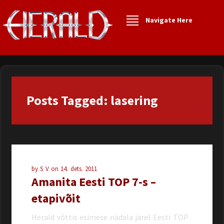
Navigate Here
Posts Tagged: lasering
by
S V
on
14. dets. 2011
Amanita Eesti TOP 7-s –
etapivõit
Herald võttis esimese nädala järel Eesti TOP