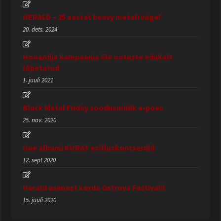
HERALD – 25 aastat heavy metali väge!
20. dets. 2024
Hooandja kampaania üle ootuste edukalt
lõpetatud
1. juuli 2021
Black Metal Friday soodusmüük e-poes
25. nov. 2020
Uue albumi KURAT esitluskontserdid
12. sept 2020
Herald esimest korda Ostrova Festivalil
15. juuli 2020