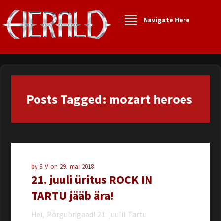
Navigate Here
Posts Tagged: mozart heroes
by
S V
on
29. mai 2018
21. juuli üritus ROCK IN
TARTU jääb ära!
Hei, Põrgubrigaad! 21. juulil Tartu