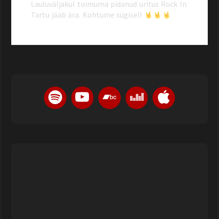
Lauluväljakul toimuma pidanud üritus Rock In
Tartu jääb ära. Kohtume sügisel!