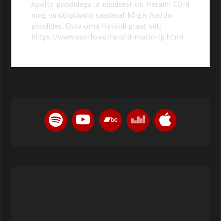
Apollo poodidega ja nüüdsest on Heraldi CD-d
ning vinüülplaadid saadaval kõigis Apollo
poodides. Osta oma Heraldi plaat siit:
https://www.apollo.ee/herald-masin-lp.html