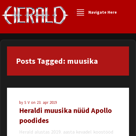
Navigate Here
Posts Tagged: muusika
by
S V
on
23. apr 2019
Heraldi muusika nüüd Apollo
poodides
Herald alustas 2019. aasta kevadel koostööd