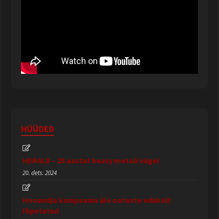
HÜÜDED
HERALD – 25 aastat heavy metali väge!
20. dets. 2024
Hooandja kampaania üle ootuste edukalt
lõpetatud