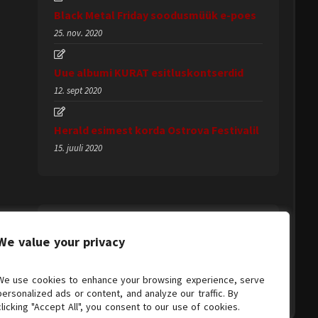
Black Metal Friday soodusmüük e-poes
25. nov. 2020
Uue albumi KURAT esitluskontserdid
12. sept 2020
Herald esimest korda Ostrova Festivalil
15. juuli 2020
We value your privacy
We use cookies to enhance your browsing experience, serve
personalized ads or content, and analyze our traffic. By
clicking "Accept All", you consent to our use of cookies.