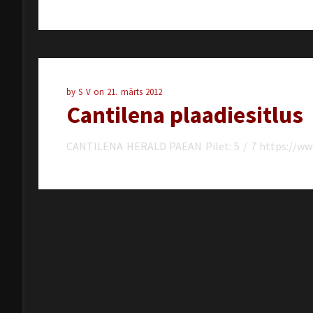
by
S V
on
21. märts 2012
Cantilena plaadiesitlus
CANTILENA HERALD PAEAN Pilet: 5 / 7 https://w