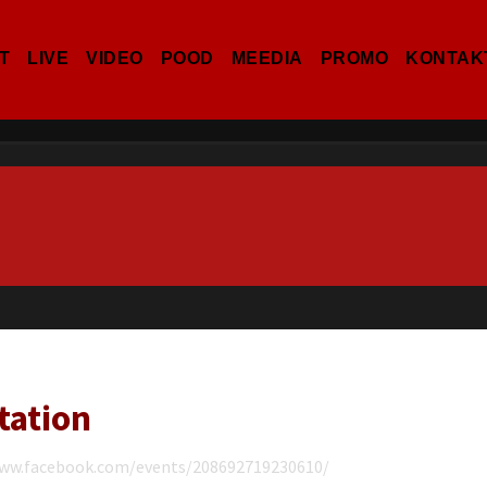
T
LIVE
VIDEO
POOD
MEEDIA
PROMO
KONTAK
tation
www.facebook.com/events/208692719230610/