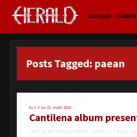
ALBUMID
BÄNDIS
Posts Tagged: paean
by
S V
on
21. märts 2012
Cantilena album presen
CANTILENA HERALD PAEAN Ticket: 5 / 7 https://