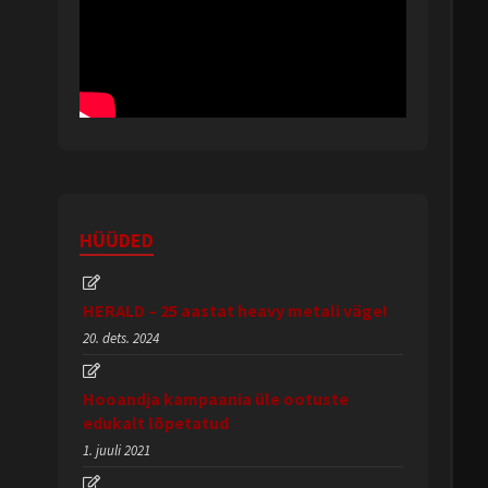
HÜÜDED
HERALD – 25 aastat heavy metali väge!
20. dets. 2024
Hooandja kampaania üle ootuste
edukalt lõpetatud
1. juuli 2021