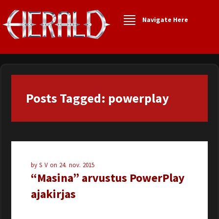
Navigate Here
Posts Tagged: powerplay
by
S V
on
24. nov. 2015
“Masina” arvustus PowerPlay
ajakirjas