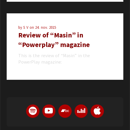
by
S V
on
24. nov. 2015
Review of “Masin” in
“Powerplay” magazine
This is the review of “Masin” in the
PowerPlay magazine: