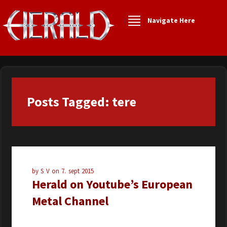
Navigate Here
Posts Tagged: tere
by
S V
on
7. sept 2015
Herald on Youtube’s European
Metal Channel