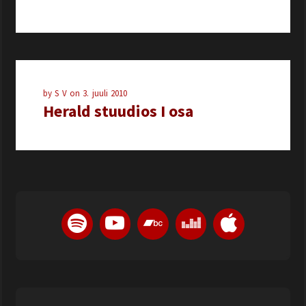
by
S V
on
3. juuli 2010
Herald stuudios I osa