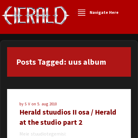
Navigate Here
Posts Tagged: uus album
by
S V
on
5. aug 2010
Herald stuudios II osa / Herald
at the studio part 2
Meie stuudiotegemisi: