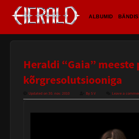
ALBUMID
BÄNDIS
Heraldi “Gaia” meeste p
kõrgresolutsiooniga
Updated on 30. nov. 2010
By
S V
Leave a comme