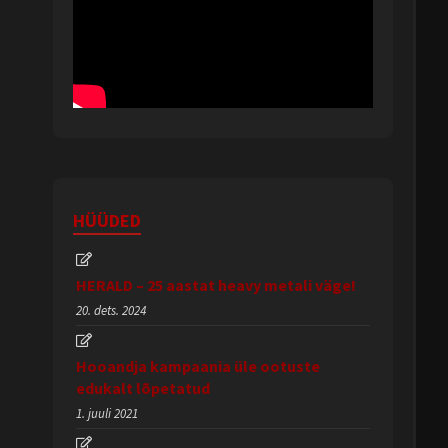
HÜÜDED
HERALD – 25 aastat heavy metali väge!
20. dets. 2024
Hooandja kampaania üle ootuste
edukalt lõpetatud
1. juuli 2021