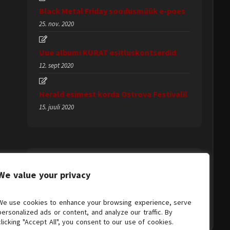
Black Metal Friday soodusmüük e-poes
25. nov. 2020
Uue albumi KURAT esitluskontserdid
12. sept 2020
Herald esimest korda Ostrova Festivalil
15. juuli 2020
We value your privacy
We use cookies to enhance your browsing experience, serve
personalized ads or content, and analyze our traffic. By
clicking "Accept All", you consent to our use of cookies.