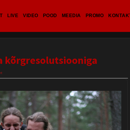
T
LIVE
VIDEO
POOD
MEEDIA
PROMO
KONTAK
 kõrgresolutsiooniga
nt