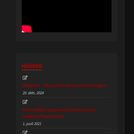
HÜÜDED
HERALD – 25 aastat heavy metali väge!
20. dets. 2024
Hooandja kampaania üle ootuste
edukalt lõpetatud
1. juuli 2021