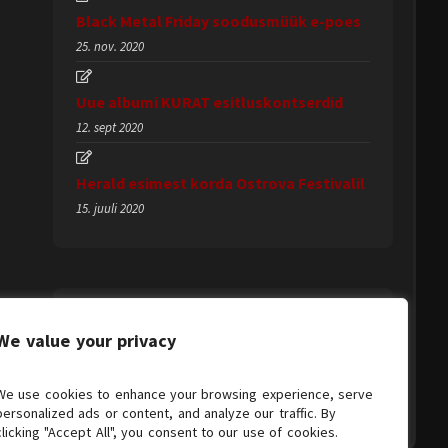
Black Metal Friday soodusmüük e-poes
25. nov. 2020
Uue albumi KURAT esitluskontserdid
12. sept 2020
Herald esimest korda Ostrova Festivalil
15. juuli 2020
We value your privacy
We use cookies to enhance your browsing experience, serve
personalized ads or content, and analyze our traffic. By
clicking "Accept All", you consent to our use of cookies.