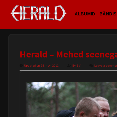
ALBUMID
BÄNDIS
Herald – Mehed seenega
Updated on 28. nov. 2011
By
S V
Leave a comme