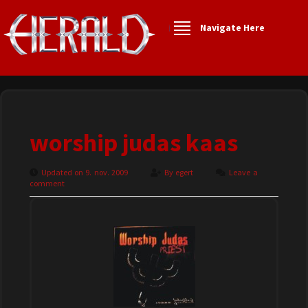
Navigate Here
worship judas kaas
Updated on 9. nov. 2009
By
egert
Leave a
comment