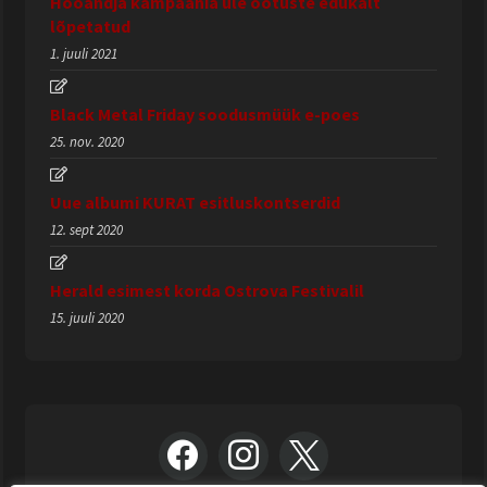
Hooandja kampaania üle ootuste edukalt
lõpetatud
1. juuli 2021
Black Metal Friday soodusmüük e-poes
25. nov. 2020
Uue albumi KURAT esitluskontserdid
12. sept 2020
Herald esimest korda Ostrova Festivalil
15. juuli 2020