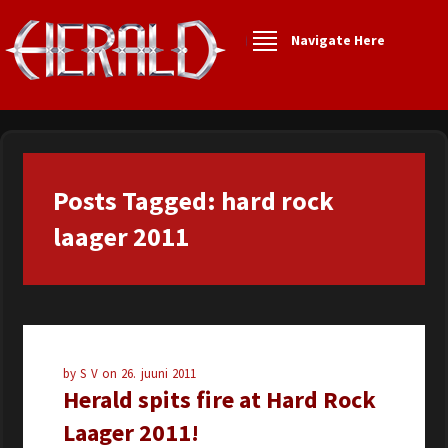
Navigate Here
Posts Tagged: hard rock
laager 2011
by
S V
on
26. juuni 2011
Herald spits fire at Hard Rock
Laager 2011!