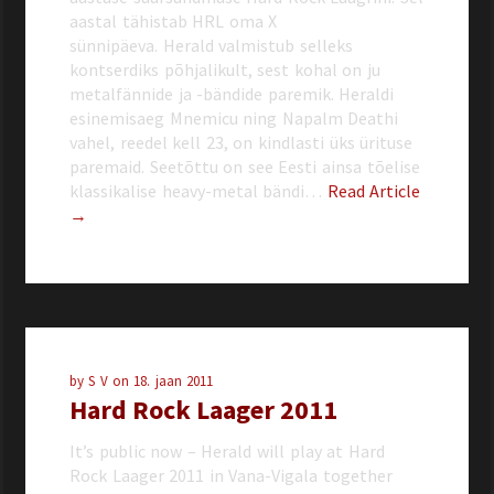
aastal tähistab HRL oma X
sünnipäeva. Herald valmistub selleks
kontserdiks põhjalikult, sest kohal on ju
metalfännide ja -bändide paremik. Heraldi
esinemisaeg Mnemicu ning Napalm Deathi
vahel, reedel kell 23, on kindlasti üks ürituse
paremaid. Seetõttu on see Eesti ainsa tõelise
klassikalise heavy-metal bändi…
Read Article
→
by
S V
on
18. jaan 2011
Hard Rock Laager 2011
It’s public now – Herald will play at Hard
Rock Laager 2011 in Vana-Vigala together