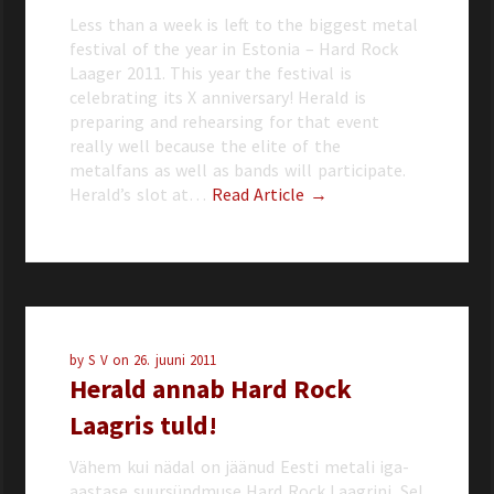
Less than a week is left to the biggest metal
festival of the year in Estonia – Hard Rock
Laager 2011. This year the festival is
celebrating its X anniversary! Herald is
preparing and rehearsing for that event
really well because the elite of the
metalfans as well as bands will participate.
Herald’s slot at…
Read Article →
by
S V
on
26. juuni 2011
Herald annab Hard Rock
Laagris tuld!
Vähem kui nädal on jäänud Eesti metali iga-
aastase suursündmuse Hard Rock Laagrini. Sel