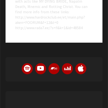
with acts like MY DYING BRIDE, Napalm
Death, Mnemic and Rotting Christ. You can
find more info from these links:
http://www.hardrockclub.ee/et/main.php?
aken=FOORUM&f=12&t=0
http://www.rada7.ee/?s=f&k=1&id=48584