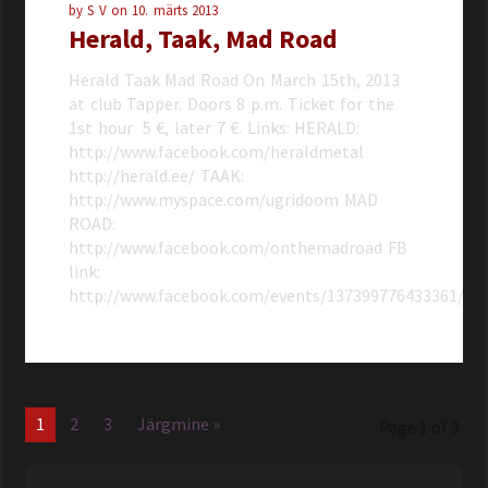
by
S V
on
10. märts 2013
Herald, Taak, Mad Road
Herald Taak Mad Road On March 15th, 2013
at club Tapper. Doors 8 p.m. Ticket for the
1st hour 5 €, later 7 €. Links: HERALD:
http://www.facebook.com/heraldmetal
http://herald.ee/ TAAK:
http://www.myspace.com/ugridoom MAD
ROAD:
http://www.facebook.com/onthemadroad FB
link:
http://www.facebook.com/events/137399776433361/
1
2
3
Järgmine »
Page 1 of 3