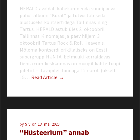
HERALD avaldab kahekümnenda sünnipäeva
puhul albumi “Kurat” ja tutvustab seda
alustuseks kontsertidega Tallinnas ning
Tartus. HERALD astub üles 2. oktoobril
Tallinnas Kinomajas ja päev hiljem 3.
oktoobril Tartus Rock & Roll Heavenis.
Mõlema kontserdi erikülaliseks on Eesti
supergrupp HUNTA. Eelmüüki korraldavas
fienta.com keskkonnas on müügil kahte tüüpi
piletid: – Tavapilet hinnaga 12 eurot (ukselt
15…
Read Article →
by
S V
on
13. mai 2020
“Hüsteerium” annab