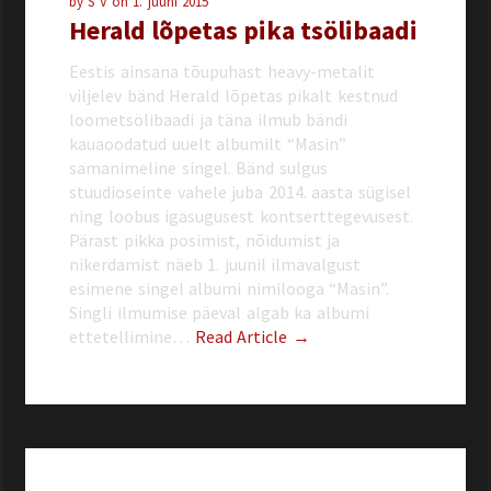
by
S V
on
1. juuni 2015
Herald lõpetas pika tsölibaadi
Eestis ainsana tõupuhast heavy-metalit
viljelev bänd Herald lõpetas pikalt kestnud
loometsölibaadi ja täna ilmub bändi
kauaoodatud uuelt albumilt “Masin”
samanimeline singel. Bänd sulgus
stuudioseinte vahele juba 2014. aasta sügisel
ning loobus igasugusest kontserttegevusest.
Pärast pikka posimist, nõidumist ja
nikerdamist näeb 1. juunil ilmavalgust
esimene singel albumi nimilooga “Masin”.
Singli ilmumise päeval algab ka albumi
ettetellimine…
Read Article →