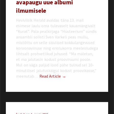
avapaugu uue albumi
ilmumisele
Heviviisik Herald avaldas täna 13. mail
esimese laulu oma tulevaselt kauamängivalt
“Kurat”. Pala pealkirjaga “Hüsteerium” sündis
ansambli solisti Sven Varkeli peas mullu,
mistõttu on selle sisulised kokkulangevused
koroonaviiruse ning eriolukorra meeleoludega
lihtsalt prohvetlikud juhused. “Ma mäletan,
et ma jalutasin kodust prooviruumi poole.
Mul on väga paljud lood pähe tulnud sel 10-
minutilisel jalutuskäigul kodust proovikasse,”
meenutab…
Read Article →