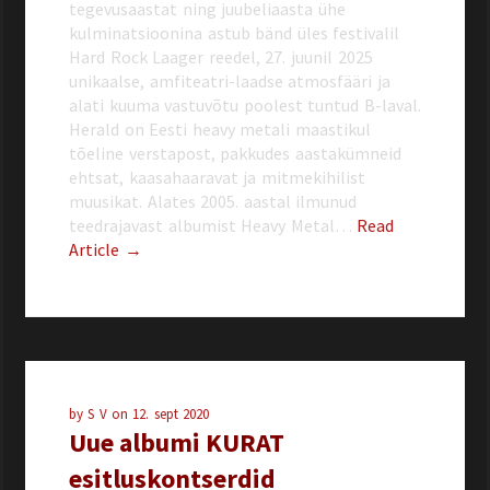
tegevusaastat ning juubeliaasta ühe
kulminatsioonina astub bänd üles festivalil
Hard Rock Laager reedel, 27. juunil 2025
unikaalse, amfiteatri-laadse atmosfääri ja
alati kuuma vastuvõtu poolest tuntud B-laval.
Herald on Eesti heavy metali maastikul
tõeline verstapost, pakkudes aastakümneid
ehtsat, kaasahaaravat ja mitmekihilist
muusikat. Alates 2005. aastal ilmunud
teedrajavast albumist Heavy Metal…
Read
Article →
by
S V
on
12. sept 2020
Uue albumi KURAT
esitluskontserdid