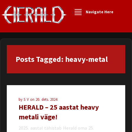
Navigate Here
Posts Tagged: heavy-metal
by
S V
on
20. dets. 2024
HERALD – 25 aastat heavy
metali väge!
2025. aastal tähistab Herald oma 25.