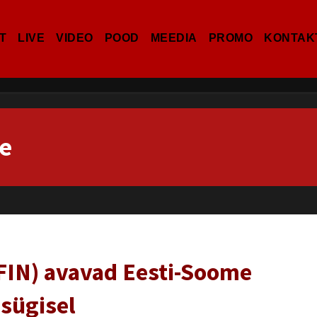
T
LIVE
VIDEO
POOD
MEEDIA
PROMO
KONTAK
e
(FIN) avavad Eesti-Soome
 sügisel