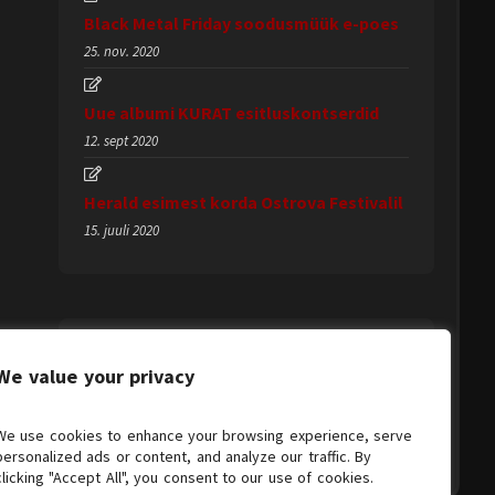
Black Metal Friday soodusmüük e-poes
25. nov. 2020
Uue albumi KURAT esitluskontserdid
12. sept 2020
Herald esimest korda Ostrova Festivalil
15. juuli 2020
We value your privacy
We use cookies to enhance your browsing experience, serve
personalized ads or content, and analyze our traffic. By
clicking "Accept All", you consent to our use of cookies.