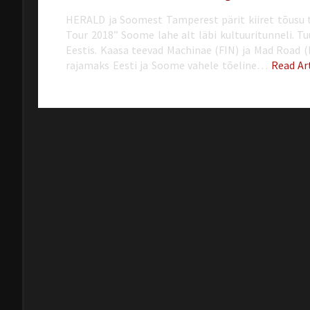
HERALD ja Soomest Tamperest pärit kiiret tõusu 
Tour 2018” Soome lahe alt läbi kultuuritunneli. Tu
Eestis. Kaasa teevad Machinae (FIN) ja Mad Road (
rajamaks Eesti ja Soome vahele tõeline…
Read Ar