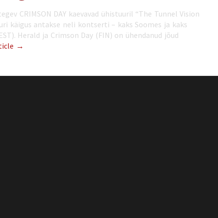
tegev CRIMSON DAY kaevavad ühistuuril “The Tunnel Vision
uri käigus antakse neli kontserti – kaks Soomes ja kaks
EST). Herald ja Crimson Day (FIN) on ühendanud jõud
ticle →