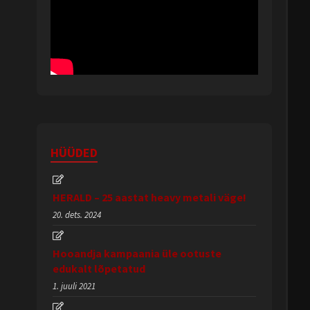
HÜÜDED
HERALD – 25 aastat heavy metali väge!
20. dets. 2024
Hooandja kampaania üle ootuste
edukalt lõpetatud
1. juuli 2021