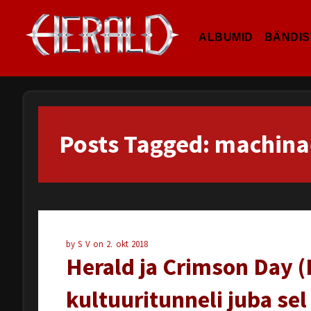
ALBUMID
BÄNDIS
Posts Tagged: machina
by
S V
on
2. okt 2018
Herald ja Crimson Day 
kultuuritunneli juba sel