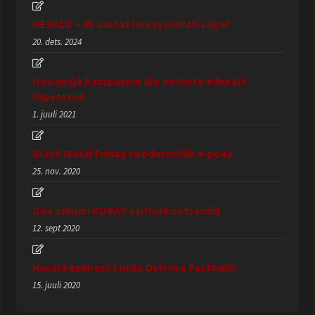
HERALD – 25 aastat heavy metali väge!
20. dets. 2024
Hooandja kampaania üle ootuste edukalt
lõpetatud
1. juuli 2021
Black Metal Friday soodusmüük e-poes
25. nov. 2020
Uue albumi KURAT esitluskontserdid
12. sept 2020
Herald esimest korda Ostrova Festivalil
15. juuli 2020