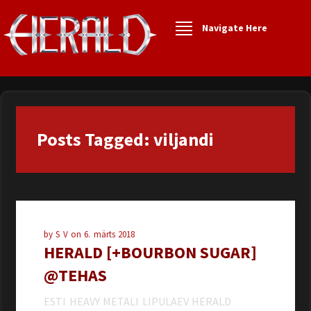
Navigate Here
Posts Tagged: viljandi
by
S V
on
6. märts 2018
HERALD [+BOURBON SUGAR]
@TEHAS
ESTI HEAVY METALI LIPULAEV HERALD