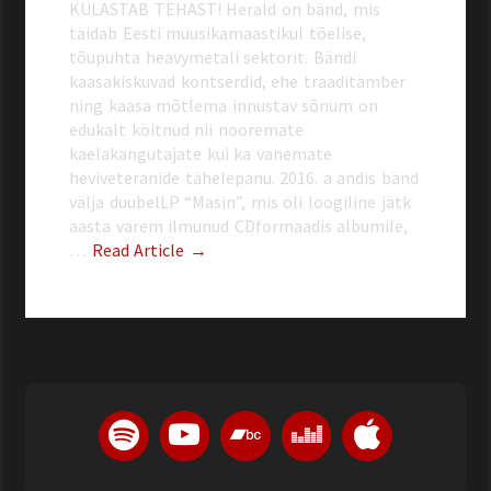
KÜLASTAB TEHAST! Herald on bänd, mis
täidab Eesti muusikamaastikul tõelise,
tõupuhta heavy­metali sektorit. Bändi
kaasakiskuvad kontserdid, ehe traaditämber
ning kaasa mõtlema innustav sõnum on
edukalt köitnud nii nooremate
kaelakangutajate kui ka vanemate
heviveteranide tähelepanu. 2016. a andis bänd
välja duubel­LP “Masin”, mis oli loogiline jätk
aasta varem ilmunud CD­formaadis albumile,
…
Read Article →