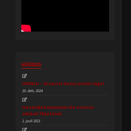
HÜÜDED
HERALD – 25 aastat heavy metali väge!
20. dets. 2024
Hooandja kampaania üle ootuste
edukalt lõpetatud
1. juuli 2021