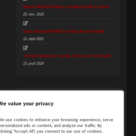
Black Metal Friday soodusmüük e-poes
25. nov. 2020
Uue albumi KURAT esitluskontserdid
12. sept 2020
Herald esimest korda Ostrova Festivalil
15. juuli 2020
We value your privacy
We use cookies to enhance your browsing experience, serve
personalized ads or content, and analyze our traffic. By
clicking "Accept All", you consent to our use of cookies.