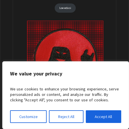
Loe edasi
We value your privacy
We use cookies to enhance your browsing experience, serve
personalized ads or content, and analyze our traffic. By
clicking "Accept All", you consent to our use of cookies.
Tikitud embleem “Besat”
10,00
€
Customize
Reject All
Accept All
Lisa korvi