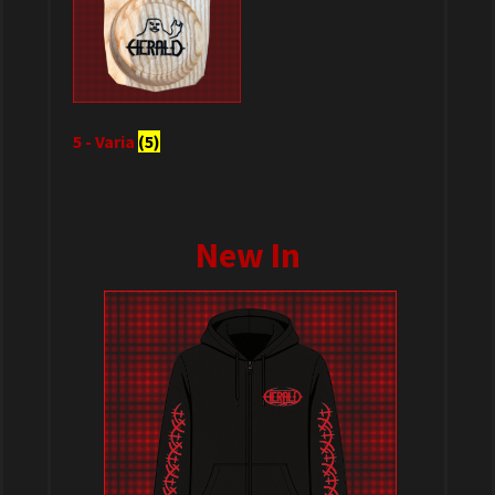
5 - Varia
(5)
New In