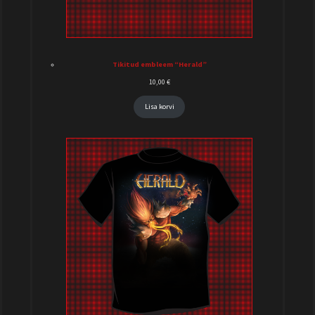
Tikitud embleem “Herald”
10,00
€
Lisa korvi