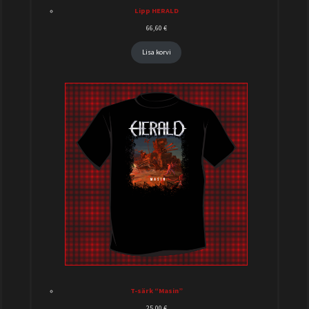
Lipp HERALD
66,60
€
Lisa korvi
T-särk “Masin”
25,00
€