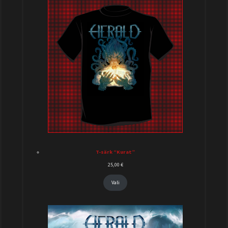
T-särk “Kurat”
25,00
€
Vali