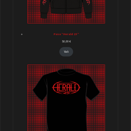
Pusa “Herald 25”
50,00
€
Vali