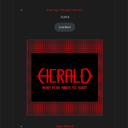
Dog tag “Herald / Besat”
15,00
€
Lisa korvi
Lipp HERALD