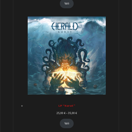
Vali
LP “Kurat”
25,00
€
–
35,00
€
Vali