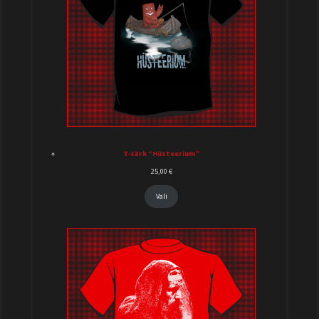
T-särk “Hüsteerium”
25,00
€
Vali