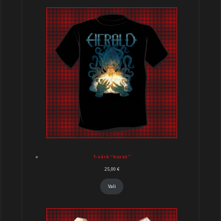
T-särk “Kurat”
25,00
€
Vali