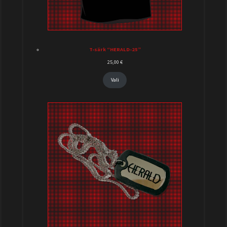
T-särk “HERALD-25”
25,00
€
Vali