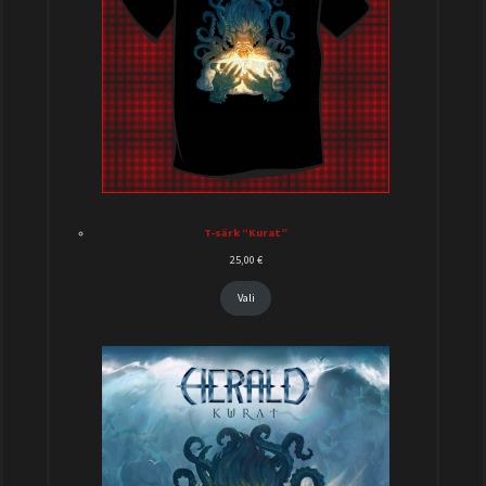
T-särk “Kurat”
25,00
€
Vali