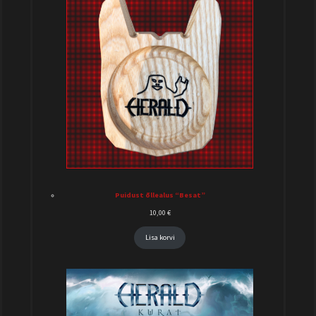
Puidust õllealus “Besat”
10,00
€
Lisa korvi