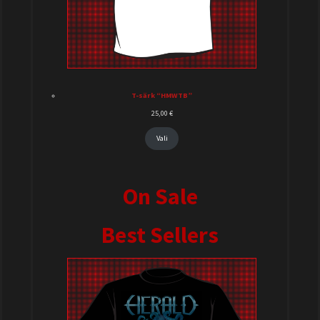
T-särk “HMWTB”
25,00
€
Vali
On Sale
Best Sellers