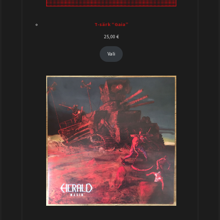
T-särk “Gaia”
25,00
€
Vali