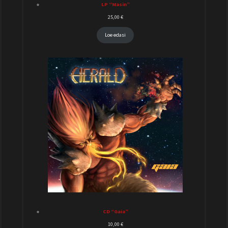
LP “Masin”
25,00
€
Loe edasi
CD “Gaia”
10,00
€