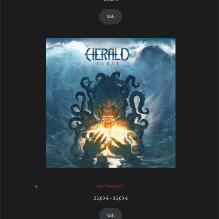
Vali
LP “Kurat”
25,00
€
–
35,00
€
Vali