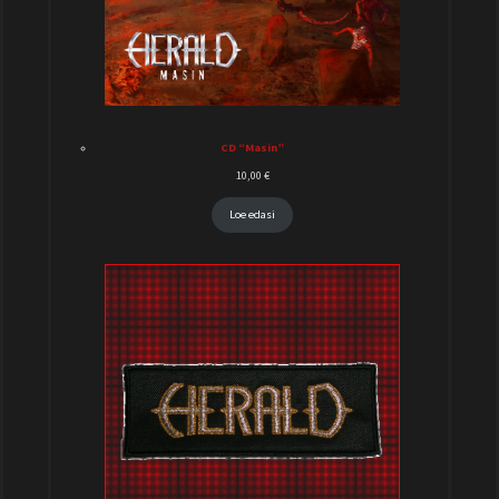
CD “Masin”
10,00
€
Loe edasi