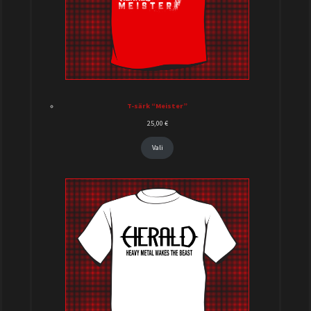
T-särk “Meister”
25,00
€
Vali