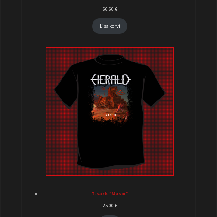
66,60
€
Lisa korvi
T-särk “Masin”
25,00
€