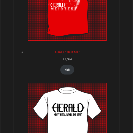
T-särk “Meister”
25,00
€
Vali