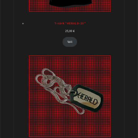
T-särk “HERALD-25”
25,00
€
Vali