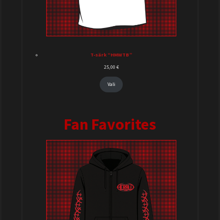
T-särk “HMWTB”
25,00
€
Vali
Fan Favorites