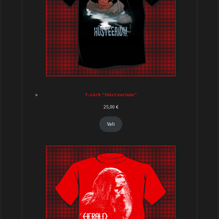
T-särk “Hüsteerium”
25,00
€
Vali