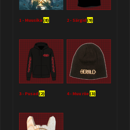
1 - Muusika
(8)
2 - Särgid
(9)
3 - Pusad
(2)
4 - Muu riie
(3)