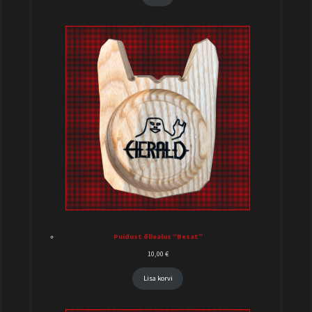
Puidust õllealus “Besat”
10,00
€
Lisa korvi