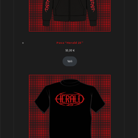
Pusa “Herald 25”
50,00
€
Vali